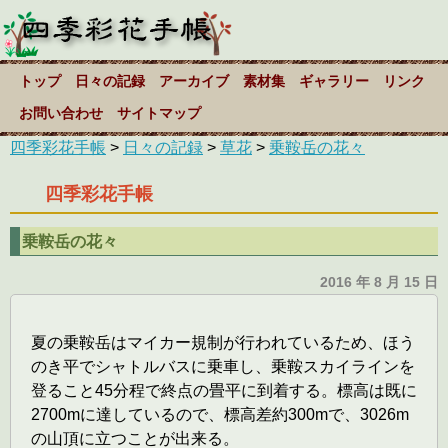
トップ
日々の記録
アーカイブ
素材集
ギャラリー
リンク
お問い合わせ
サイトマップ
四季彩花手帳
>
日々の記録
>
草花
>
乗鞍岳の花々
四季彩花手帳
乗鞍岳の花々
2016 年 8 月 15 日
夏の乗鞍岳はマイカー規制が行われているため、ほう
のき平でシャトルバスに乗車し、乗鞍スカイラインを
登ること45分程で終点の畳平に到着する。標高は既に
2700mに達しているので、標高差約300mで、3026m
の山頂に立つことが出来る。