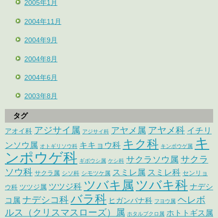
2005年1月
2004年11月
2004年9月
2004年8月
2004年6月
2003年8月
タグ
アジサイ属
アヤメ科
アヤメ属
イチリ
アオイ科
アジサイ科
キ
キク科
ンソウ属
キキョウ科
オトギリソウ科
キンポウゲ属
ンポウゲ科
サクラ
サクラソウ属
ギボウシ属
ケシ科
ソウ科
スミレ属
スミレ科
サクラ属
センリョ
シソ科
シモツケ属
ツバキ属
ツバキ科
ツツジ科
ナデシ
ウ科
ツツジ属
バラ科
ナデシコ科
ヘレボ
コ属
ヒガンバナ科
フヨウ属
ルス（クリスマスローズ）属
ホトトギス属
ホタルブクロ属