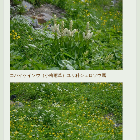
コバイケイソウ（小梅蕙草）ユリ科シュロソウ属