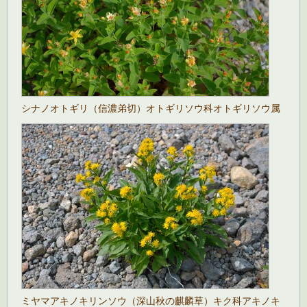
シナノオトギリ（信濃弟切）オトギリソウ科オトギリソウ属
ミヤマアキノキリンソウ（深山秋の麒麟草）キク科アキノキ