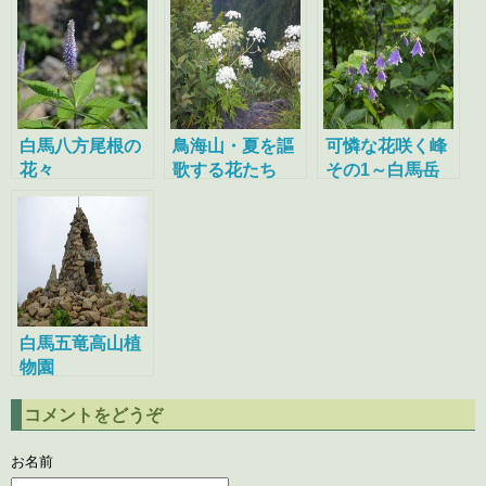
白馬八方尾根の
鳥海山・夏を謳
可憐な花咲く峰
花々
歌する花たち
その1～白馬岳
白馬五竜高山植
物園
コメントをどうぞ
お名前