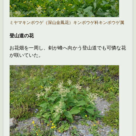
ミヤマキンポウゲ（深山金鳳花）キンポウゲ科キンポウゲ属
登山道の花
お花畑を一周し、剣が峰へ向かう登山道でも可憐な花
が咲いていた。