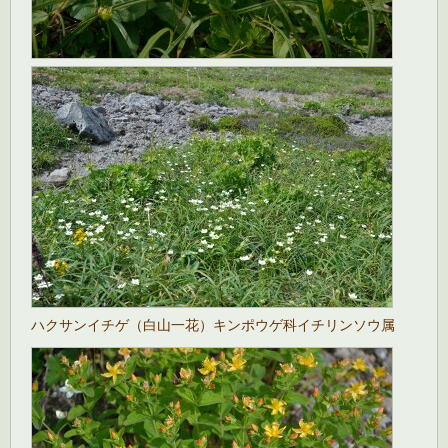
ハクサンイチゲ（白山一花）キンポウゲ科イチリンソウ属