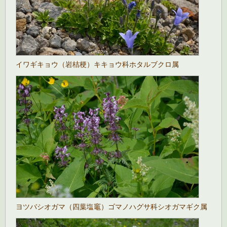
イワギキョウ（岩桔梗）キキョウ科ホタルブクロ属
ヨツバシオガマ（四葉塩竈）ゴマノハグサ科シオガマギク属