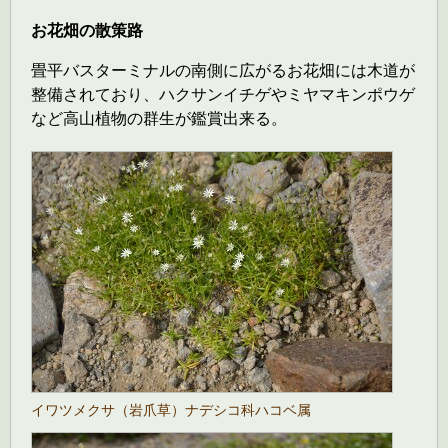
お花畑の散策路
畳平バスターミナルの南側に広がるお花畑には木道が
整備されており、ハクサンイチゲやミヤマキンポウゲ
など高山植物の群生が鑑賞出来る。
イワツメクサ（岩爪草）ナデシコ科ハコベ属