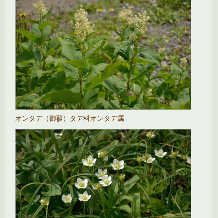
オンタデ（御蓼）タデ科オンタデ属