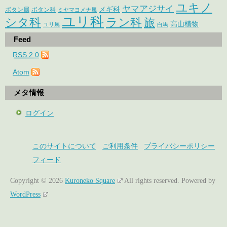
ユキノ
ヤマアジサイ
メギ科
ボタン属
ボタン科
ミヤマヨメナ属
ユリ科
シタ科
ラン科
旅
高山植物
ユリ属
白馬
Feed
RSS 2.0
Atom
メタ情報
ログイン
このサイトについて
ご利用条件
プライバシーポリシー
フィード
Copyright © 2026
Kuroneko Square
All rights reserved.
Powered by
WordPress