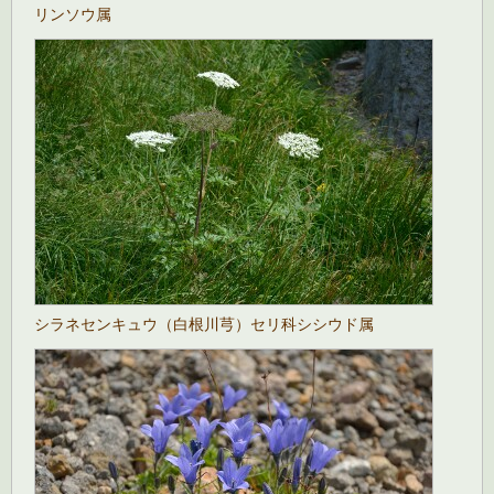
リンソウ属
シラネセンキュウ（白根川芎）セリ科シシウド属