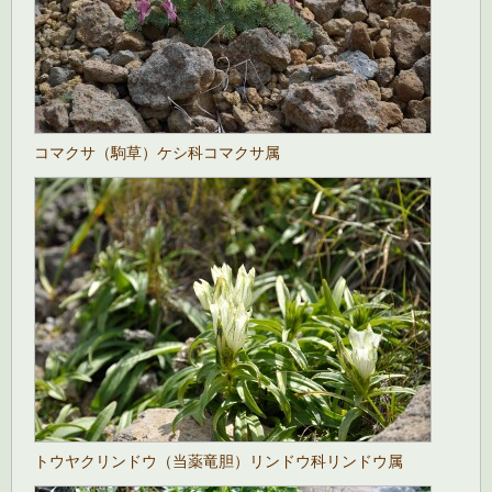
コマクサ（駒草）ケシ科コマクサ属
トウヤクリンドウ（当薬竜胆）リンドウ科リンドウ属