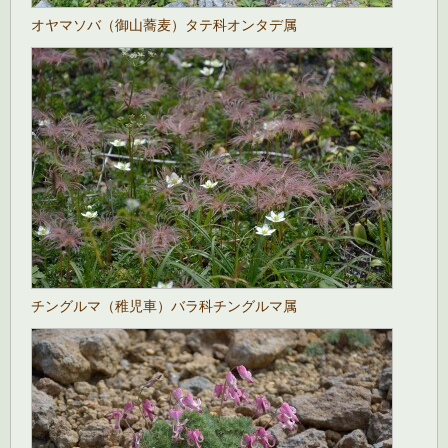
オヤマソバ（御山蕎麦）タテ科オンタデ属
チングルマ（稚児車）バラ科チングルマ属