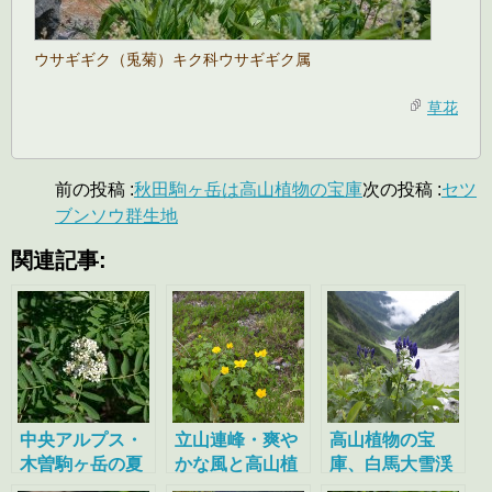
ウサギギク（兎菊）キク科ウサギギク属
草花
前の投稿 :
秋田駒ヶ岳は高山植物の宝庫
次の投稿 :
セツ
ブンソウ群生地
関連記事:
中央アルプス・
立山連峰・爽や
高山植物の宝
木曽駒ヶ岳の夏
かな風と高山植
庫、白馬大雪渓
物
からお花畑へ