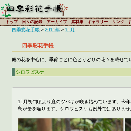
トップ
日々の記録
アーカイブ
素材集
ギャラリー
リンク
四季彩花手帳
>
2011年
>
11月
四季彩花手帳
庭の花を中心に、季節ごとに色とりどりの花々を載せて
シロワビスケ
11月初旬頃より庭のツバキが咲き始めています。今
鳥が蕾を囓ります。シロワビスケも例外ではありませ