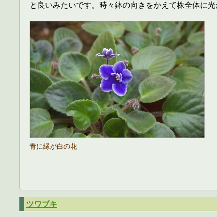
と良いみたいです。時々鉢の向きをかえて株全体に光
青に縁が白の花
ツワブキ