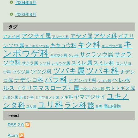
2004年6月
2003年8月
タグ
アジサイ属
アヤメ科
アヤメ属
イチリ
アオイ科
アジサイ科
キ
キク科
ンソウ属
キキョウ科
オトギリソウ科
キンポウゲ属
ンポウゲ科
サクラ
サクラソウ属
ギボウシ属
ケシ科
ソウ科
スミレ属
スミレ科
サクラ属
センリョ
シソ科
シモツケ属
ツバキ属
ツバキ科
ツツジ科
ナデシ
ウ科
ツツジ属
バラ科
ナデシコ科
ヘレボ
コ属
ヒガンバナ科
フヨウ属
ルス（クリスマスローズ）属
ホトトギス属
ホタルブクロ属
ユキノ
ヤマアジサイ
メギ科
ボタン属
ボタン科
ミヤマヨメナ属
ユリ科
シタ科
ラン科
旅
高山植物
ユリ属
白馬
Feed
RSS 2.0
Atom