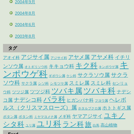
2004年9月
2004年8月
2004年6月
2003年8月
タグ
アジサイ属
アヤメ科
アヤメ属
イチリ
アオイ科
アジサイ科
キ
キク科
ンソウ属
キキョウ科
オトギリソウ科
キンポウゲ属
ンポウゲ科
サクラ
サクラソウ属
ギボウシ属
ケシ科
ソウ科
スミレ属
スミレ科
サクラ属
センリョ
シソ科
シモツケ属
ツバキ属
ツバキ科
ツツジ科
ナデシ
ウ科
ツツジ属
バラ科
ナデシコ科
ヘレボ
コ属
ヒガンバナ科
フヨウ属
ルス（クリスマスローズ）属
ホトトギス属
ホタルブクロ属
ユキノ
ヤマアジサイ
メギ科
ボタン属
ボタン科
ミヤマヨメナ属
ユリ科
シタ科
ラン科
旅
高山植物
ユリ属
白馬