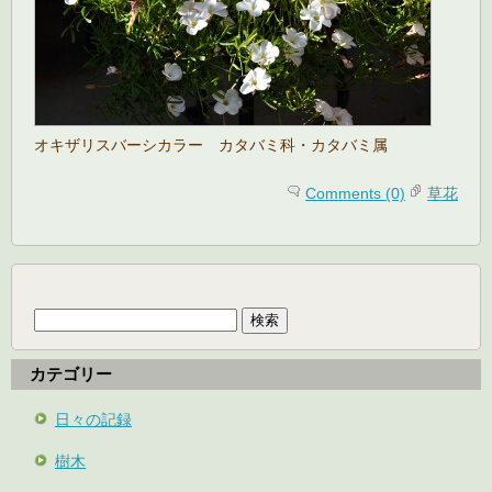
オキザリスバーシカラー カタバミ科・カタバミ属
Comments (0)
草花
検
索:
カテゴリー
日々の記録
樹木