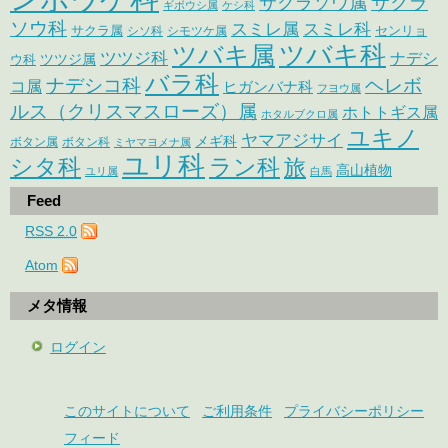
サクラ
サクラソウ属
ギボウシ属
ケシ科
ソウ科
スミレ属
スミレ科
サクラ属
センリョ
シソ科
シモツケ属
ツバキ属
ツバキ科
ツツジ科
ナデシ
ウ科
ツツジ属
バラ科
ナデシコ科
ヘレボ
コ属
ヒガンバナ科
フヨウ属
ルス（クリスマスローズ）属
ホトトギス属
ホタルブクロ属
ユキノ
ヤマアジサイ
メギ科
ボタン属
ボタン科
ミヤマヨメナ属
ユリ科
シタ科
ラン科
旅
高山植物
ユリ属
白馬
Feed
RSS 2.0
Atom
メタ情報
ログイン
このサイトについて
ご利用条件
プライバシーポリシー
フィード