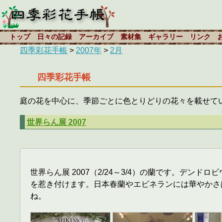
トップ
日々の記録
アーカイブ
素材集
ギャラリー
リンク
四季彩花手帳
>
2007年
>
2月
四季彩花手帳
庭の花を中心に、季節ごとに色とりどりの花々を載せて
世界らん展 2007
世界らん展 2007（2/24～3/4）の蘭です。デ
を惹き付けます。日本春蘭やエビネランには華やかさ
ね。