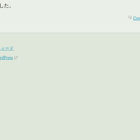
した。
Co
フィード
rdPress