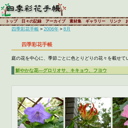
トップ
日々の記録
アーカイブ
素材集
ギャラリー
リンク
四季彩花手帳
>
2006年
>
8月
四季彩花手帳
庭の花を中心に、季節ごとに色とりどりの花々を載せて
鮮やかな花―グロリオサ、キキョウ、フヨウ