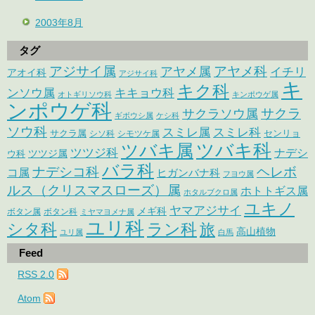
2003年8月
タグ
アジサイ属
アヤメ科
アヤメ属
イチリ
アオイ科
アジサイ科
キ
キク科
ンソウ属
キキョウ科
オトギリソウ科
キンポウゲ属
ンポウゲ科
サクラ
サクラソウ属
ギボウシ属
ケシ科
ソウ科
スミレ属
スミレ科
サクラ属
センリョ
シソ科
シモツケ属
ツバキ属
ツバキ科
ツツジ科
ナデシ
ウ科
ツツジ属
バラ科
ナデシコ科
ヘレボ
コ属
ヒガンバナ科
フヨウ属
ルス（クリスマスローズ）属
ホトトギス属
ホタルブクロ属
ユキノ
ヤマアジサイ
メギ科
ボタン属
ボタン科
ミヤマヨメナ属
ユリ科
シタ科
ラン科
旅
高山植物
ユリ属
白馬
Feed
RSS 2.0
Atom