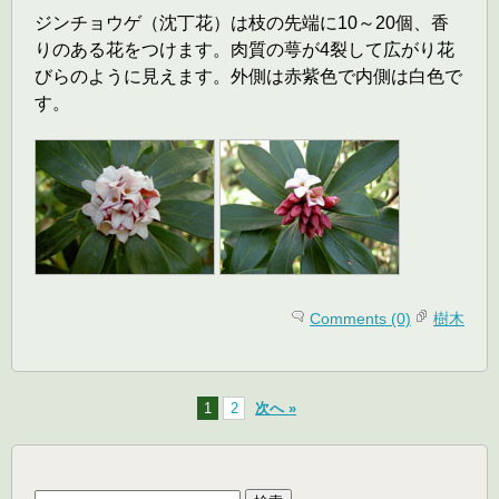
ジンチョウゲ（沈丁花）は枝の先端に10～20個、香
りのある花をつけます。肉質の萼が4裂して広がり花
びらのように見えます。外側は赤紫色で内側は白色で
す。
Comments (0)
樹木
1
2
次へ »
検