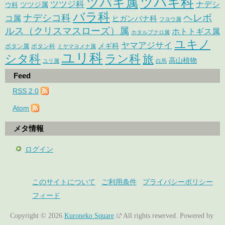
ツバキ属
ツバキ科
ツツジ科
ナデシ
ウ科
ツツジ属
バラ科
ナデシコ科
ヘレボ
コ属
ヒガンバナ科
フヨウ属
ルス（クリスマスローズ）属
ホトトギス属
ホタルブクロ属
ユキノ
ヤマアジサイ
メギ科
ボタン属
ボタン科
ミヤマヨメナ属
ユリ科
シタ科
ラン科
旅
高山植物
ユリ属
白馬
Feed
RSS 2.0
Atom
メタ情報
ログイン
このサイトについて
ご利用条件
プライバシーポリシー
フィード
Copyright © 2026
Kuroneko Square
All rights reserved.
Powered by