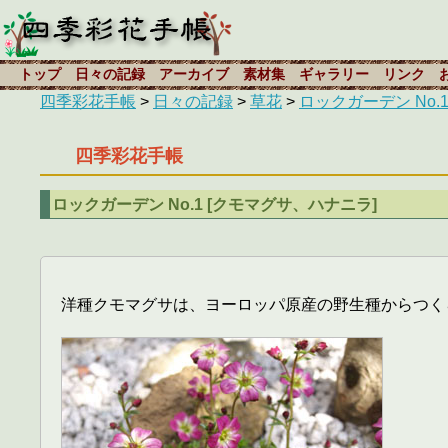
トップ
日々の記録
アーカイブ
素材集
ギャラリー
リンク
四季彩花手帳
>
日々の記録
>
草花
>
ロックガーデン No.
四季彩花手帳
ロックガーデン No.1 [クモマグサ、ハナニラ]
洋種クモマグサは、ヨーロッパ原産の野生種からつく