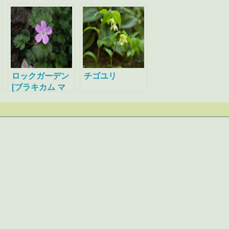
ロックガーデン
チゴユリ
[ブラキカム マ
リウスブルー、
エロディウム]