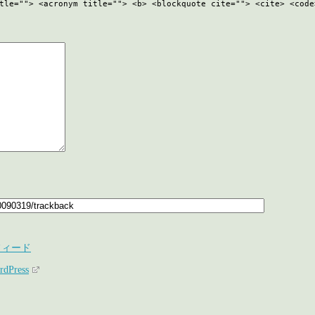
tle=""> <acronym title=""> <b> <blockquote cite=""> <cite> <code
フィード
rdPress