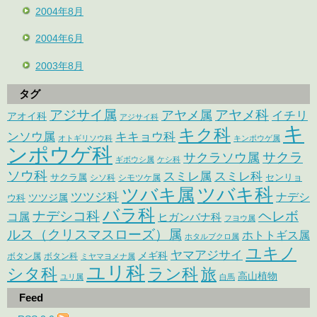
2004年8月
2004年6月
2003年8月
タグ
アジサイ属
アヤメ科
アヤメ属
イチリ
アオイ科
アジサイ科
キ
キク科
ンソウ属
キキョウ科
オトギリソウ科
キンポウゲ属
ンポウゲ科
サクラ
サクラソウ属
ギボウシ属
ケシ科
ソウ科
スミレ属
スミレ科
サクラ属
センリョ
シソ科
シモツケ属
ツバキ属
ツバキ科
ツツジ科
ナデシ
ウ科
ツツジ属
バラ科
ナデシコ科
ヘレボ
コ属
ヒガンバナ科
フヨウ属
ルス（クリスマスローズ）属
ホトトギス属
ホタルブクロ属
ユキノ
ヤマアジサイ
メギ科
ボタン属
ボタン科
ミヤマヨメナ属
ユリ科
シタ科
ラン科
旅
高山植物
ユリ属
白馬
Feed