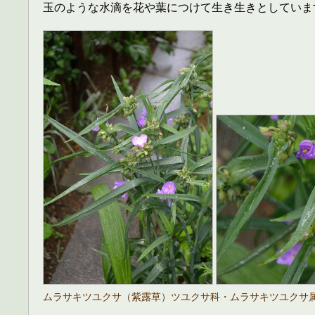
玉のような水滴を花や葉につけて生き生きとしていま
ムラサキツユクサ（紫露草）ツユクサ科・ムラサキツユクサ