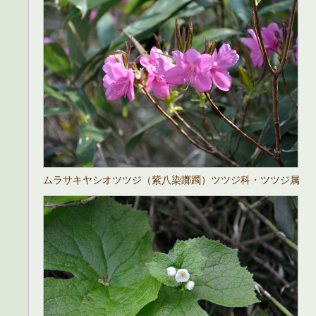
ムラサキヤシオツツジ（紫八染躑躅）ツツジ科・ツツジ属