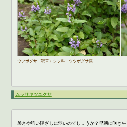
ウツボグサ（靫草）シソ科・ウツボグサ属
ムラサキツユクサ
暑さや強い陽ざしに弱いのでしょうか？早朝に咲き午