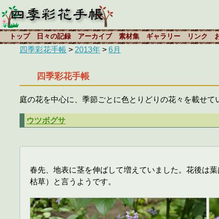
トップ
日々の記録
アーカイブ
素材集
ギャラリー
リンク
四季彩花手帳
>
2013年
>
6月
四季彩花手帳
庭の花を中心に、季節ごとに色とりどりの花々を載せて
ウツボグサ
春先、地表に茎を伸ばして増えていました。花後は葉
枯草）と言うようです。