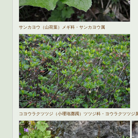
サンカヨウ（山荷葉）メギ科・サンカヨウ属
コヨウラクツツジ（小瓔珞躑躅）ツツジ科・ヨウラクツツジ