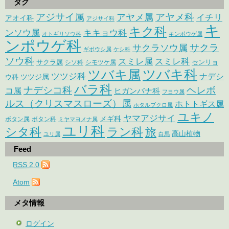
タグ
アジサイ属
アヤメ科
アヤメ属
イチリ
アオイ科
アジサイ科
キ
キク科
ンソウ属
キキョウ科
オトギリソウ科
キンポウゲ属
ンポウゲ科
サクラ
サクラソウ属
ギボウシ属
ケシ科
ソウ科
スミレ属
スミレ科
サクラ属
センリョ
シソ科
シモツケ属
ツバキ属
ツバキ科
ツツジ科
ナデシ
ウ科
ツツジ属
バラ科
ナデシコ科
ヘレボ
コ属
ヒガンバナ科
フヨウ属
ルス（クリスマスローズ）属
ホトトギス属
ホタルブクロ属
ユキノ
ヤマアジサイ
メギ科
ボタン属
ボタン科
ミヤマヨメナ属
ユリ科
シタ科
ラン科
旅
高山植物
ユリ属
白馬
Feed
RSS 2.0
Atom
メタ情報
ログイン