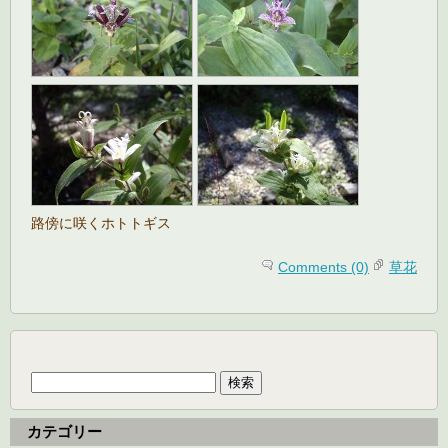
路傍に咲くホトトギス
Comments (0)
草花
検
索:
カテゴリー