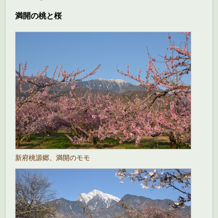
満開の桃と桜
新府桃源郷、満開のモモ