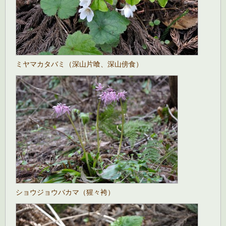
ミヤマカタバミ（深山片喰、深山傍食）
ショウジョウバカマ（猩々袴）