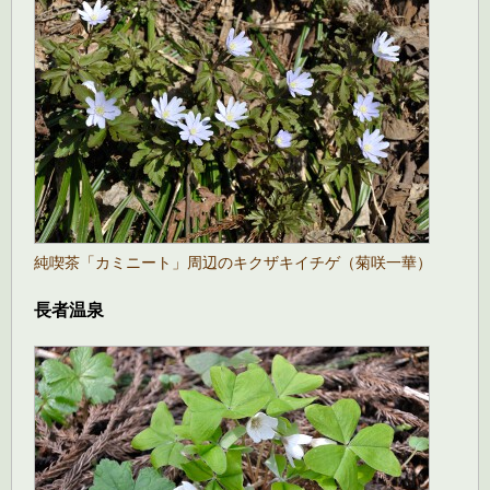
純喫茶「カミニート」周辺のキクザキイチゲ（菊咲一華）
長者温泉