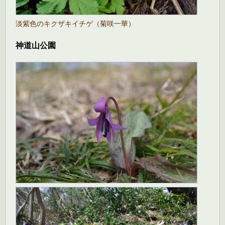
淡紫色のキクザキイチゲ（菊咲一華）
神道山公園