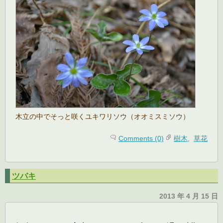
木立の中でそっと咲くユキワリソウ（オオミスミソウ）
Comments (0)
樹木
,
草花
ツバキ
2013 年 4 月 15 日