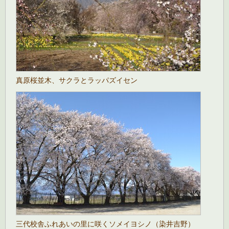
真原桜並木、サクラとラッパズイセン
三代校舎ふれあいの里に咲くソメイヨシノ（染井吉野）