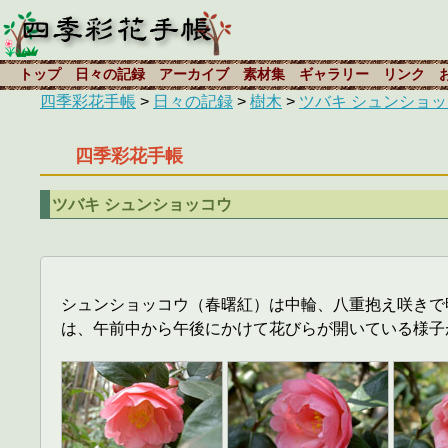
トップ
日々の記録
アーカイブ
素材集
ギャラリー
リンク
四季彩花手帳
>
日々の記録
>
樹木
>
ツバキ シュンショ
四季彩花手帳
ツバキ シュンショッコウ
シュンショッコウ（春曙紅）は中輪、八重抱え咲きで
は、午前中から午後にかけて花びらが開いている様子