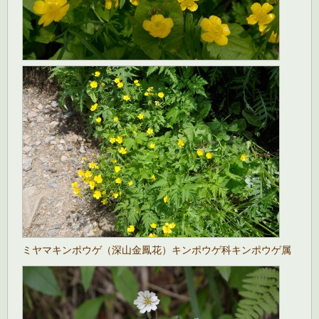
ミヤマキンポウゲ（深山金鳳花）キンポウゲ科キンポウゲ属