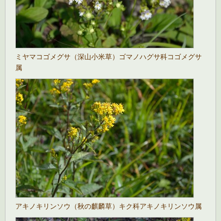
ミヤマコゴメグサ（深山小米草）ゴマノハグサ科コゴメグサ
属
アキノキリンソウ（秋の麒麟草）キク科アキノキリンソウ属