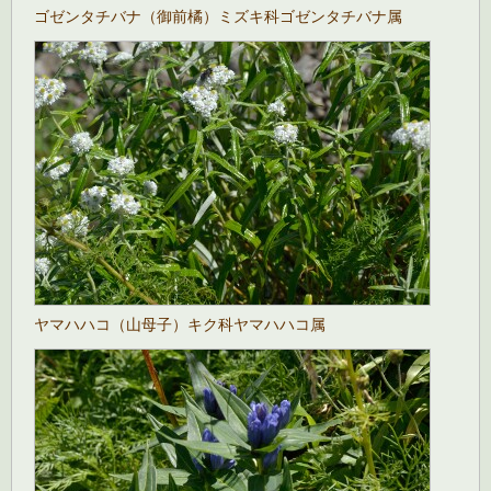
ゴゼンタチバナ（御前橘）ミズキ科ゴゼンタチバナ属
ヤマハハコ（山母子）キク科ヤマハハコ属