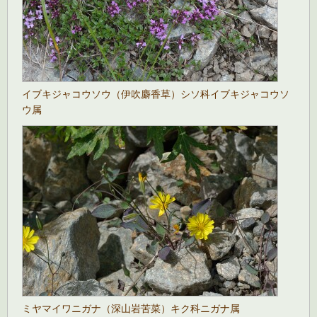
イブキジャコウソウ（伊吹麝香草）シソ科イブキジャコウソ
ウ属
ミヤマイワニガナ（深山岩苦菜）キク科ニガナ属