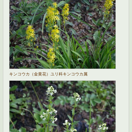
キンコウカ（金黄花）ユリ科キンコウカ属