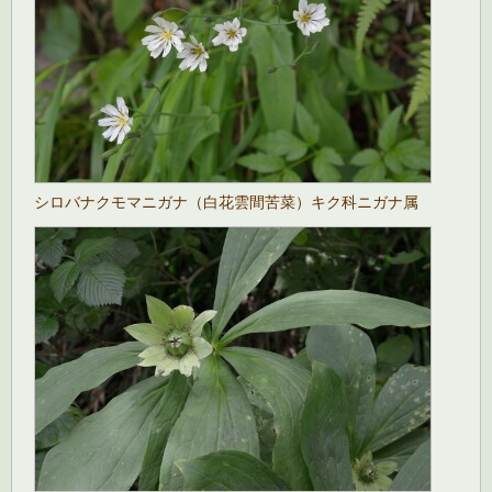
シロバナクモマニガナ（白花雲間苦菜）キク科ニガナ属