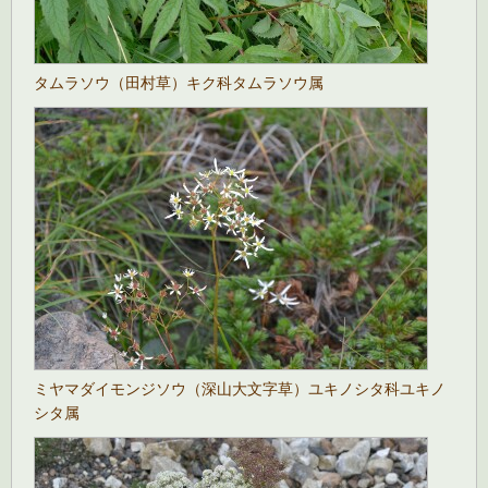
タムラソウ（田村草）キク科タムラソウ属
ミヤマダイモンジソウ（深山大文字草）ユキノシタ科ユキノ
シタ属