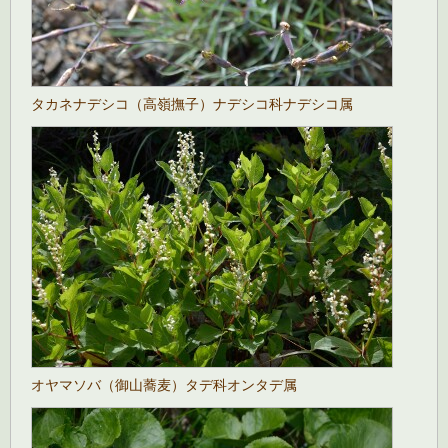
タカネナデシコ（高嶺撫子）ナデシコ科ナデシコ属
オヤマソバ（御山蕎麦）タデ科オンタデ属