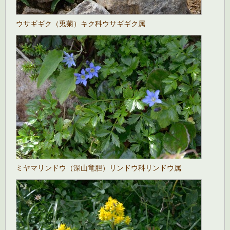
ウサギギク（兎菊）キク科ウサギギク属
ミヤマリンドウ（深山竜胆）リンドウ科リンドウ属