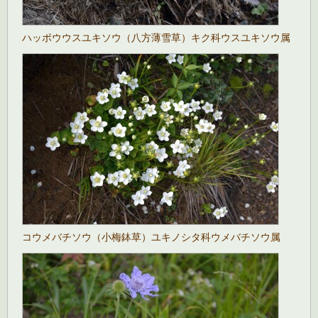
ハッポウウスユキソウ（八方薄雪草）キク科ウスユキソウ属
コウメバチソウ（小梅鉢草）ユキノシタ科ウメバチソウ属