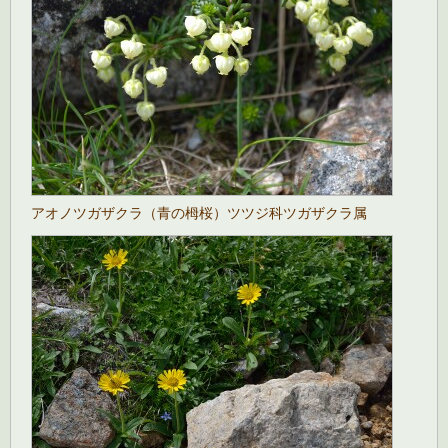
アオノツガザクラ（青の栂桜）ツツジ科ツガザクラ属