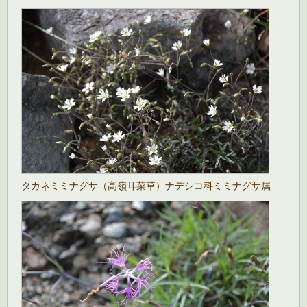
タカネミミナグサ（高嶺耳菜草）ナデシコ科ミミナグサ属