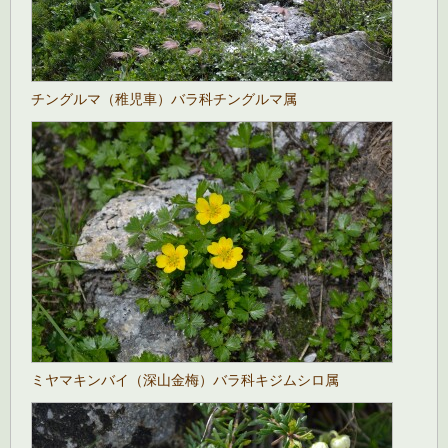
チングルマ（稚児車）バラ科チングルマ属
ミヤマキンバイ（深山金梅）バラ科キジムシロ属