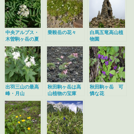
中央アルプス・
乗鞍岳の花々
白馬五竜高山植
木曽駒ヶ岳の夏
物園
出羽三山の最高
秋田駒ヶ岳は高
秋田駒ヶ岳 可
峰・月山
山植物の宝庫
憐な花