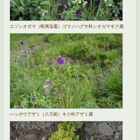
エゾシオガマ（蝦夷塩竈）ゴマノハグサ科シオガマギク属
ハッポウアザミ（八方薊）キク科アザミ属