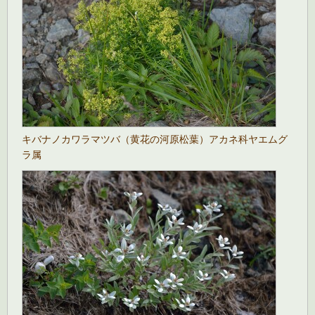
キバナノカワラマツバ（黄花の河原松葉）アカネ科ヤエムグ
ラ属