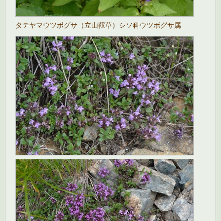
タテヤマウツボグサ（立山靫草）シソ科ウツボグサ属