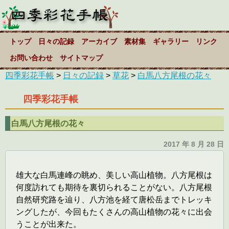
トップ
日々の記録
アーカイブ
素材集
ギャラリー
リンク
お問い合わせ
サイトマップ
四季彩花手帳
>
日々の記録
>
草花
>
白馬八方尾根の花々
四季彩花手帳
白馬八方尾根の花々
2017 年 8 月 28 日
雄大な白馬連峰の眺め、美しい高山植物。八方尾根は
何度訪れても期待を裏切られることがない。八方尾根
自然研究路を辿り、八方池を経て唐松岳までトレッキ
ングしたが、今回もたくさんの高山植物の花々に出会
うことが出来た。