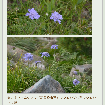
タカネマツムシソウ（高嶺松虫草）マツムシソウ科マツムシ
ソウ属