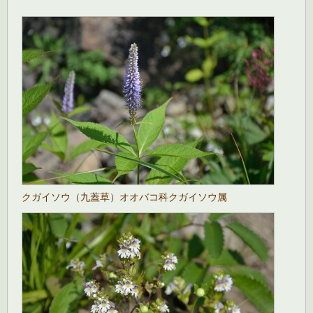
クガイソウ（九蓋草）オオバコ科クガイソウ属