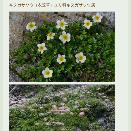
キヌガサソウ（衣笠草）ユリ科キヌガサソウ属