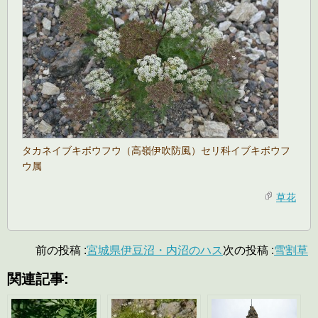
タカネイブキボウフウ（高嶺伊吹防風）セリ科イブキボウフ
ウ属
草花
前の投稿 :
宮城県伊豆沼・内沼のハス
次の投稿 :
雪割草
関連記事: