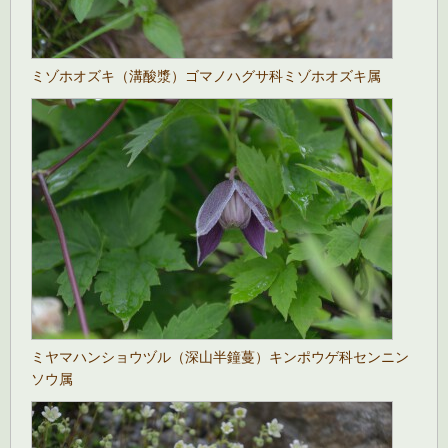
ミゾホオズキ（溝酸漿）ゴマノハグサ科ミゾホオズキ属
ミヤマハンショウヅル（深山半鐘蔓）キンポウゲ科センニン
ソウ属