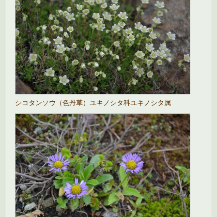
シコタンソウ（色丹草）ユキノシタ科ユキノシタ属