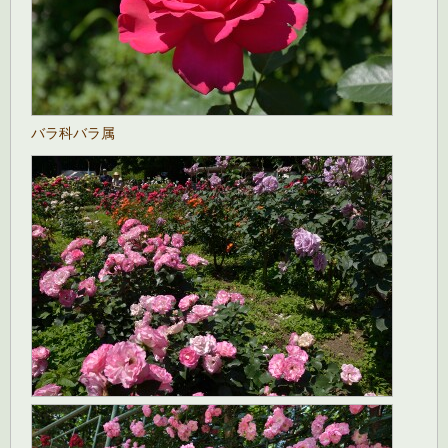
バラ科バラ属