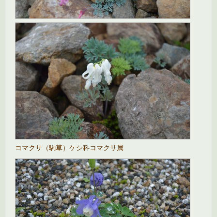
コマクサ（駒草）ケシ科コマクサ属