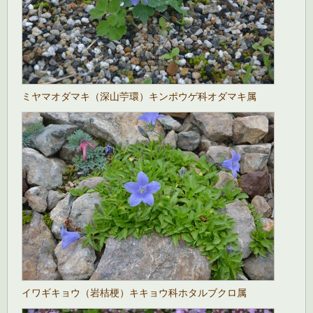
ミヤマオダマキ（深山苧環）キンポウゲ科オダマキ属
イワギキョウ（岩桔梗）キキョウ科ホタルブクロ属