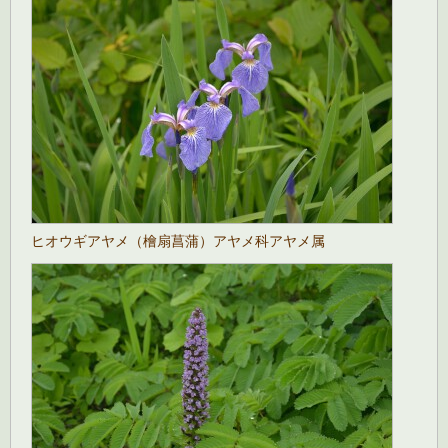
ヒオウギアヤメ（檜扇菖蒲）アヤメ科アヤメ属