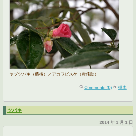
ヤブツバキ（藪椿）／アカワビスケ（赤侘助）
Comments (0)
樹木
ツバキ
2014 年 1 月 1 日