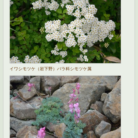
イワシモツケ（岩下野）バラ科シモツケ属