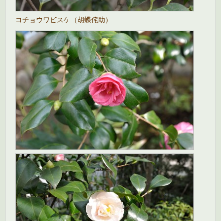
コチョウワビスケ（胡蝶侘助）