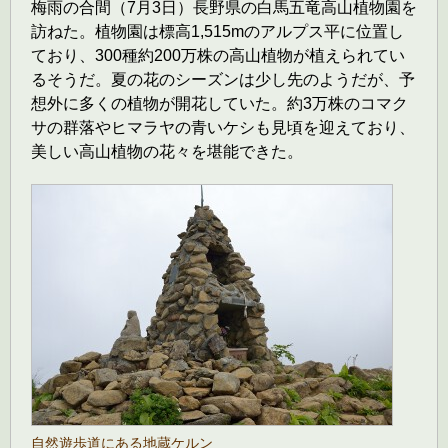
梅雨の合間（7月3日）長野県の白馬五竜高山植物園を
訪ねた。植物園は標高1,515mのアルプス平に位置し
ており、300種約200万株の高山植物が植えられてい
るそうだ。夏の花のシーズンは少し先のようだが、予
想外に多くの植物が開花していた。約3万株のコマク
サの群落やヒマラヤの青いケシも見頃を迎えており、
美しい高山植物の花々を堪能できた。
自然遊歩道にある地蔵ケルン