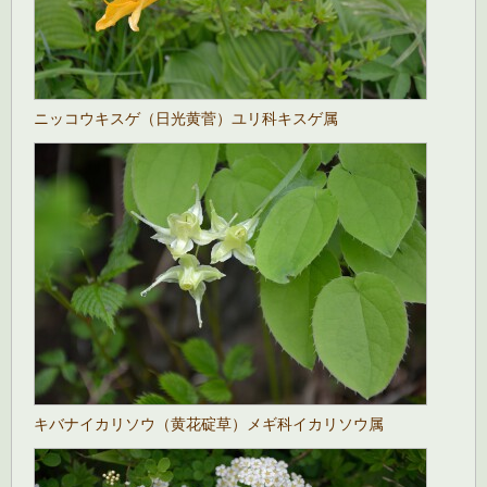
ニッコウキスゲ（日光黄菅）ユリ科キスゲ属
キバナイカリソウ（黄花碇草）メギ科イカリソウ属