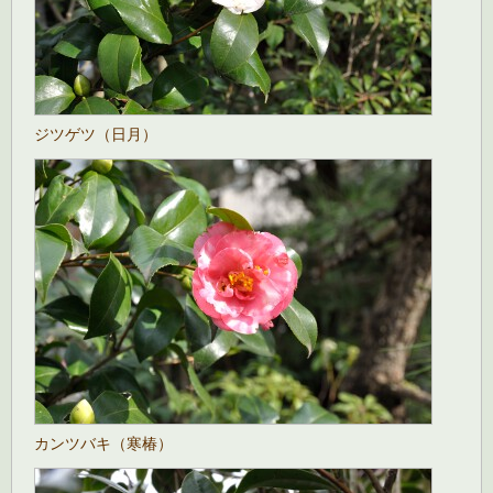
ジツゲツ（日月）
カンツバキ（寒椿）