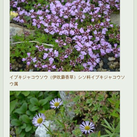
イブキジャコウソウ（伊吹麝香草）シソ科イブキジャコウソ
ウ属