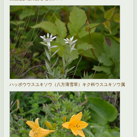
ハッポウウスユキソウ（八方薄雪草）キク科ウスユキソウ属