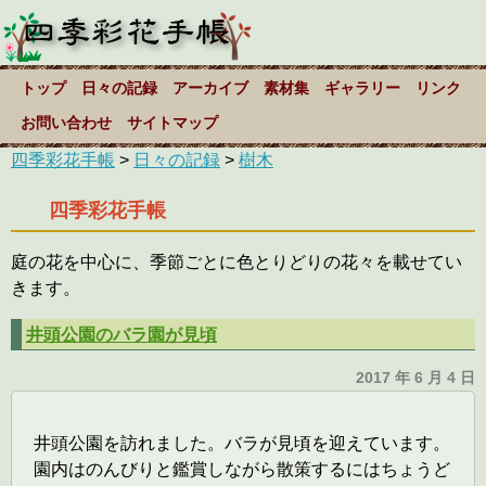
トップ
日々の記録
アーカイブ
素材集
ギャラリー
リンク
お問い合わせ
サイトマップ
四季彩花手帳
>
日々の記録
>
樹木
四季彩花手帳
庭の花を中心に、季節ごとに色とりどりの花々を載せてい
きます。
井頭公園のバラ園が見頃
2017 年 6 月 4 日
井頭公園を訪れました。バラが見頃を迎えています。
園内はのんびりと鑑賞しながら散策するにはちょうど