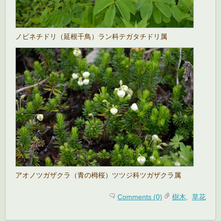
ノビネチドリ（延根千鳥）ラン科テガタチドリ属
アオノツガザクラ（青の栂桜）ツツジ科ツガザクラ属
Comments (0)
樹木
,
草花