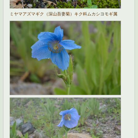
ミヤマアズマギク（深山吾妻菊）キク科ムカシヨモギ属