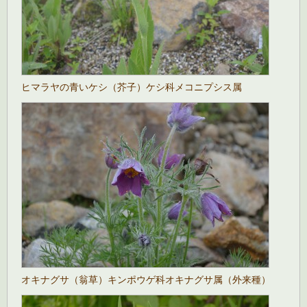
ヒマラヤの青いケシ（芥子）ケシ科メコニプシス属
オキナグサ（翁草）キンポウゲ科オキナグサ属（外来種）