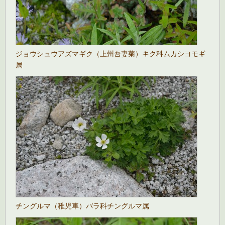
ジョウシュウアズマギク（上州吾妻菊）キク科ムカシヨモギ
属
チングルマ（稚児車）バラ科チングルマ属