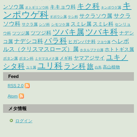
キ
キク科
ンソウ属
キキョウ科
オトギリソウ科
キンポウゲ属
ンポウゲ科
サクラ
サクラソウ属
ギボウシ属
ケシ科
ソウ科
スミレ属
スミレ科
サクラ属
センリョ
シソ科
シモツケ属
ツバキ属
ツバキ科
ツツジ科
ナデシ
ウ科
ツツジ属
バラ科
ナデシコ科
ヘレボ
コ属
ヒガンバナ科
フヨウ属
ルス（クリスマスローズ）属
ホトトギス属
ホタルブクロ属
ユキノ
ヤマアジサイ
メギ科
ボタン属
ボタン科
ミヤマヨメナ属
ユリ科
シタ科
ラン科
旅
高山植物
ユリ属
白馬
Feed
RSS 2.0
Atom
メタ情報
ログイン