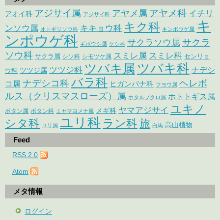
アジサイ属
アヤメ科
アヤメ属
イチリ
アオイ科
アジサイ科
キ
キク科
ンソウ属
キキョウ科
オトギリソウ科
キンポウゲ属
ンポウゲ科
サクラ
サクラソウ属
ギボウシ属
ケシ科
ソウ科
スミレ属
スミレ科
サクラ属
センリョ
シソ科
シモツケ属
ツバキ属
ツバキ科
ツツジ科
ナデシ
ウ科
ツツジ属
バラ科
ナデシコ科
ヘレボ
コ属
ヒガンバナ科
フヨウ属
ルス（クリスマスローズ）属
ホトトギス属
ホタルブクロ属
ユキノ
ヤマアジサイ
メギ科
ボタン属
ボタン科
ミヤマヨメナ属
ユリ科
シタ科
ラン科
旅
高山植物
ユリ属
白馬
Feed
RSS 2.0
Atom
メタ情報
ログイン