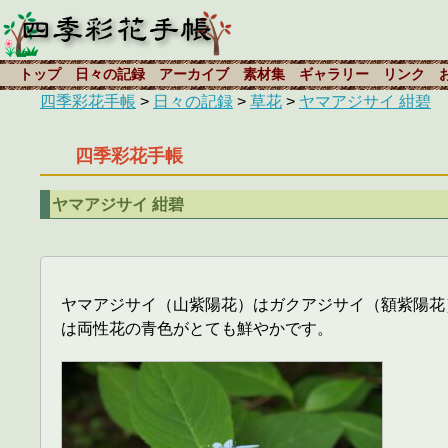
トップ
日々の記録
アーカイブ
素材集
ギャラリー
リンク
四季彩花手帳
>
日々の記録
>
草花
>
ヤマアジサイ 紺碧
四季彩花手帳
ヤマアジサイ 紺碧
ヤマアジサイ（山紫陽花）はガクアジサイ（額紫陽花
は両性花の青色がとても鮮やかです。