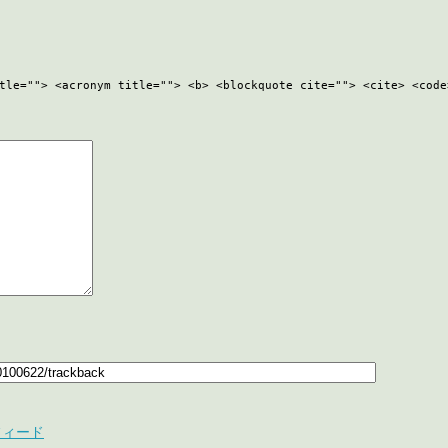
tle=""> <acronym title=""> <b> <blockquote cite=""> <cite> <code
フィード