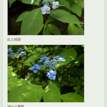
紅と紺碧
深山八重紫