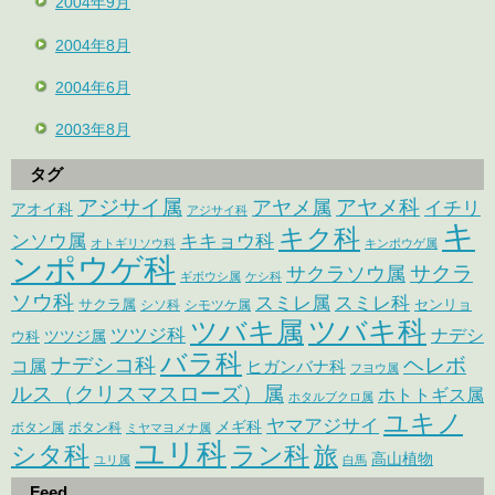
2004年9月
2004年8月
2004年6月
2003年8月
タグ
アジサイ属
アヤメ科
アヤメ属
イチリ
アオイ科
アジサイ科
キ
キク科
ンソウ属
キキョウ科
オトギリソウ科
キンポウゲ属
ンポウゲ科
サクラ
サクラソウ属
ギボウシ属
ケシ科
ソウ科
スミレ属
スミレ科
サクラ属
センリョ
シソ科
シモツケ属
ツバキ属
ツバキ科
ツツジ科
ナデシ
ウ科
ツツジ属
バラ科
ナデシコ科
ヘレボ
コ属
ヒガンバナ科
フヨウ属
ルス（クリスマスローズ）属
ホトトギス属
ホタルブクロ属
ユキノ
ヤマアジサイ
メギ科
ボタン属
ボタン科
ミヤマヨメナ属
ユリ科
シタ科
ラン科
旅
高山植物
ユリ属
白馬
Feed