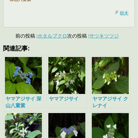
樹木
前の投稿 :
ホタルブクロ
次の投稿 :
サツキツツジ
関連記事:
ヤマアジサイ 深
ヤマアジサイ
ヤマアジサイ ク
山八重紫
レナイ