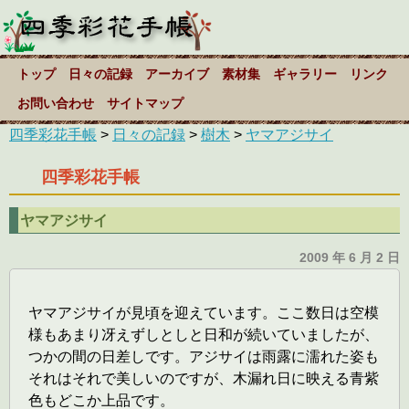
トップ
日々の記録
アーカイブ
素材集
ギャラリー
リンク
お問い合わせ
サイトマップ
四季彩花手帳
>
日々の記録
>
樹木
>
ヤマアジサイ
四季彩花手帳
ヤマアジサイ
2009 年 6 月 2 日
ヤマアジサイが見頃を迎えています。ここ数日は空模
様もあまり冴えずしとしと日和が続いていましたが、
つかの間の日差しです。アジサイは雨露に濡れた姿も
それはそれで美しいのですが、木漏れ日に映える青紫
色もどこか上品です。