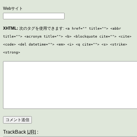
Webサイト
XHTML:
次のタグを使用できます:
<a href="" title=""> <abbr
title=""> <acronym title=""> <b> <blockquote cite=""> <cite>
<code> <del datetime=""> <em> <i> <q cite=""> <s> <strike>
<strong>
TrackBack
URI
: