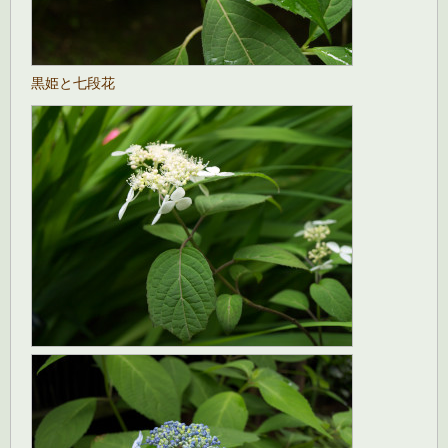
黒姫と七段花