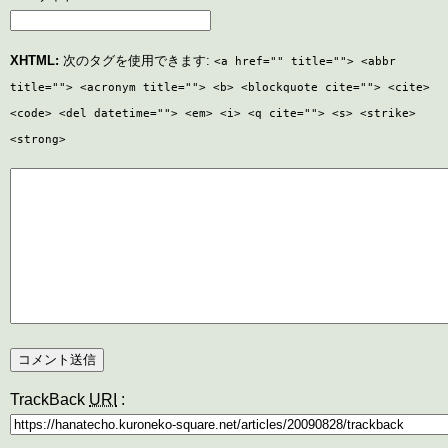
XHTML:
次のタグを使用できます:
<a href="" title=""> <abbr
title=""> <acronym title=""> <b> <blockquote cite=""> <cite>
<code> <del datetime=""> <em> <i> <q cite=""> <s> <strike>
<strong>
TrackBack
URI
: