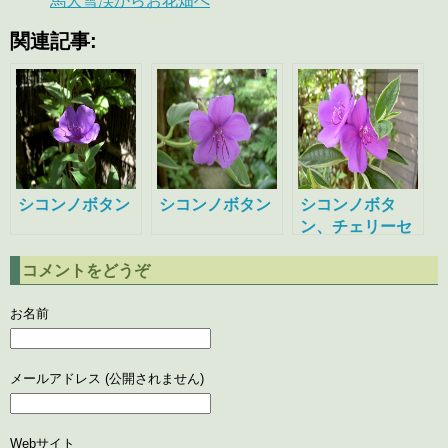
馬大雪渓からお花畑へ
関連記事:
シコンノボタン
シコンノボタン
シコンノボタ
ン、チェリーセ
ージ、アサガオ
コメントをどうぞ
―2005年8月の
花
お名前
メールアドレス (公開されません)
Webサイト