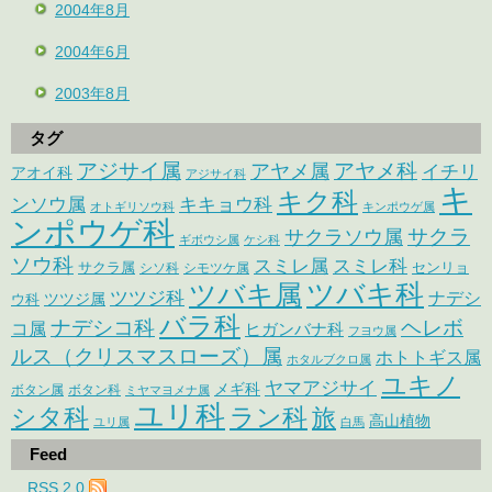
2004年8月
2004年6月
2003年8月
タグ
アジサイ属
アヤメ科
アヤメ属
イチリ
アオイ科
アジサイ科
キ
キク科
ンソウ属
キキョウ科
オトギリソウ科
キンポウゲ属
ンポウゲ科
サクラ
サクラソウ属
ギボウシ属
ケシ科
ソウ科
スミレ属
スミレ科
サクラ属
センリョ
シソ科
シモツケ属
ツバキ属
ツバキ科
ツツジ科
ナデシ
ウ科
ツツジ属
バラ科
ナデシコ科
ヘレボ
コ属
ヒガンバナ科
フヨウ属
ルス（クリスマスローズ）属
ホトトギス属
ホタルブクロ属
ユキノ
ヤマアジサイ
メギ科
ボタン属
ボタン科
ミヤマヨメナ属
ユリ科
シタ科
ラン科
旅
高山植物
ユリ属
白馬
Feed
RSS 2.0