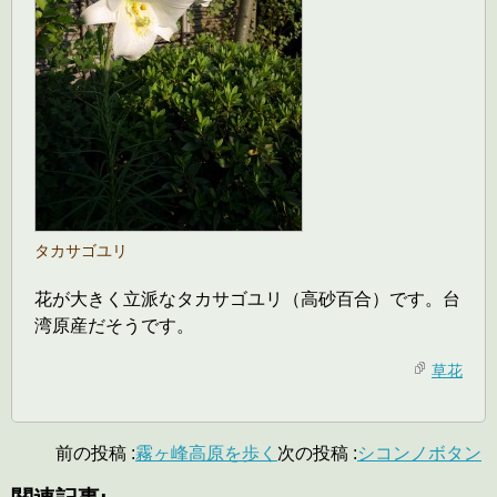
タカサゴユリ
花が大きく立派なタカサゴユリ（高砂百合）です。台
湾原産だそうです。
草花
前の投稿 :
霧ヶ峰高原を歩く
次の投稿 :
シコンノボタン