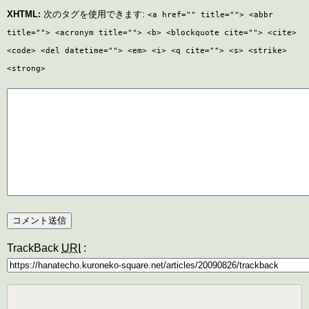
XHTML:
次のタグを使用できます:
<a href="" title=""> <abbr
title=""> <acronym title=""> <b> <blockquote cite=""> <cite>
<code> <del datetime=""> <em> <i> <q cite=""> <s> <strike>
<strong>
TrackBack
URI
:
検