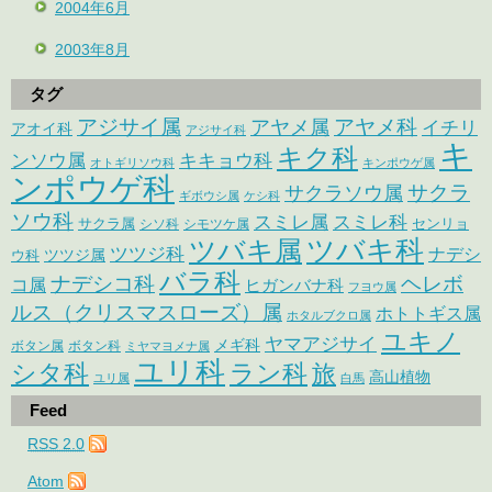
2004年6月
2003年8月
タグ
アジサイ属
アヤメ科
アヤメ属
イチリ
アオイ科
アジサイ科
キ
キク科
ンソウ属
キキョウ科
オトギリソウ科
キンポウゲ属
ンポウゲ科
サクラ
サクラソウ属
ギボウシ属
ケシ科
ソウ科
スミレ属
スミレ科
サクラ属
センリョ
シソ科
シモツケ属
ツバキ属
ツバキ科
ツツジ科
ナデシ
ウ科
ツツジ属
バラ科
ナデシコ科
ヘレボ
コ属
ヒガンバナ科
フヨウ属
ルス（クリスマスローズ）属
ホトトギス属
ホタルブクロ属
ユキノ
ヤマアジサイ
メギ科
ボタン属
ボタン科
ミヤマヨメナ属
ユリ科
シタ科
ラン科
旅
高山植物
ユリ属
白馬
Feed
RSS 2.0
Atom