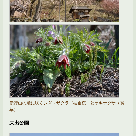
伝行山の麓に咲くシダレザクラ（枝垂桜）とオキナグサ（翁
草）
大出公園