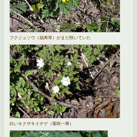
フクジュソウ（福寿草）がまだ咲いていた
白いキクザキイチゲ（菊咲一華）