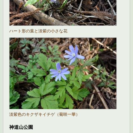
ハート形の葉と淡紫の小さな花
淡紫色のキクザキイチゲ（菊咲一華）
神道山公園