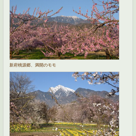
新府桃源郷、満開のモモ