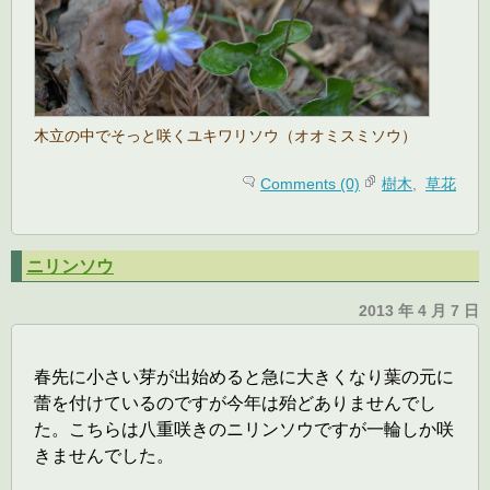
木立の中でそっと咲くユキワリソウ（オオミスミソウ）
Comments (0)
樹木
,
草花
ニリンソウ
2013 年 4 月 7 日
春先に小さい芽が出始めると急に大きくなり葉の元に
蕾を付けているのですが今年は殆どありませんでし
た。こちらは八重咲きのニリンソウですが一輪しか咲
きませんでした。