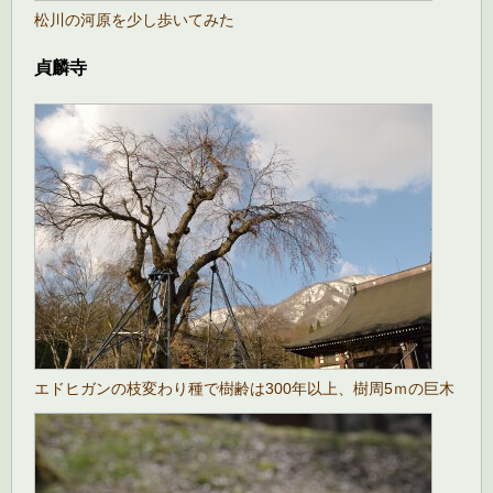
松川の河原を少し歩いてみた
貞麟寺
エドヒガンの枝変わり種で樹齢は300年以上、樹周5ｍの巨木