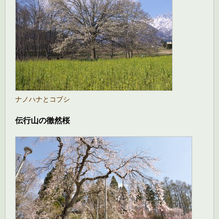
ナノハナとコブシ
伝行山の徹然桜