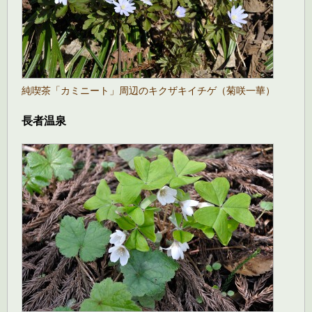
純喫茶「カミニート」周辺のキクザキイチゲ（菊咲一華）
長者温泉