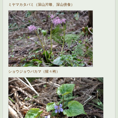
ミヤマカタバミ（深山片喰、深山傍食）
ショウジョウバカマ（猩々袴）