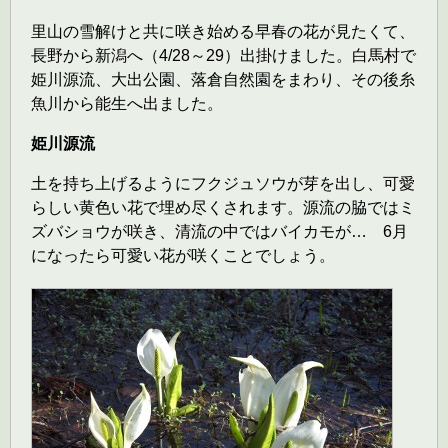
里山の雪解けと共に咲き始める早春の花が見たくて、
長野から新潟へ（4/28～29）出掛けました。白馬村で
姫川源流、大出公園、落倉自然園をまわり、その後糸
魚川から能生へ出ました。
姫川源流
土を持ち上げるようにフクジュソウが芽を出し、可愛
らしい黄色い花で埋め尽くされます。源流の脇ではミ
ズバショウが咲き、清流の中ではバイカモが… 6月
になったら可愛い花が咲くことでしょう。