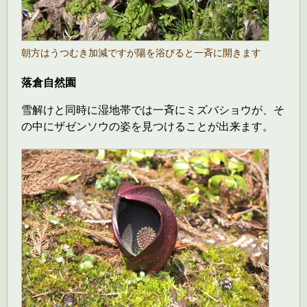
朝方はうつむき加減ですが陽を浴びると一斉に開きます
落倉自然園
雪解けと同時に湿地帯では一斉にミズバショウが、そ
の中にザゼンソウの姿を見つけることが出来ます。