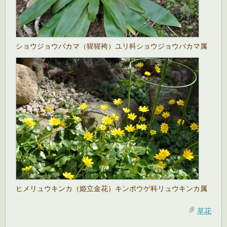
ショウジョウバカマ（猩猩袴）ユリ科ショウジョウバカマ属
ヒメリュウキンカ（姫立金花）キンポウゲ科リュウキンカ属
草花