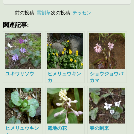
前の投稿 :
雪割草
次の投稿 :
テッセン
関連記事:
ユキワリソウ
ヒメリュウキン
ショウジョウバ
カ
カマ
ヒメリュウキン
露地の花
春の到来