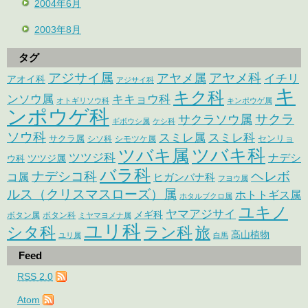
2004年6月
2003年8月
タグ
アジサイ属
アヤメ科
アヤメ属
イチリ
アオイ科
アジサイ科
キ
キク科
ンソウ属
キキョウ科
オトギリソウ科
キンポウゲ属
ンポウゲ科
サクラ
サクラソウ属
ギボウシ属
ケシ科
ソウ科
スミレ属
スミレ科
サクラ属
センリョ
シソ科
シモツケ属
ツバキ属
ツバキ科
ツツジ科
ナデシ
ウ科
ツツジ属
バラ科
ナデシコ科
ヘレボ
コ属
ヒガンバナ科
フヨウ属
ルス（クリスマスローズ）属
ホトトギス属
ホタルブクロ属
ユキノ
ヤマアジサイ
メギ科
ボタン属
ボタン科
ミヤマヨメナ属
ユリ科
シタ科
ラン科
旅
高山植物
ユリ属
白馬
Feed
RSS 2.0
Atom