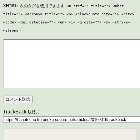
XHTML:
次のタグを使用できます:
<a href="" title=""> <abbr
title=""> <acronym title=""> <b> <blockquote cite=""> <cite>
<code> <del datetime=""> <em> <i> <q cite=""> <s> <strike>
<strong>
TrackBack
URI
:
検