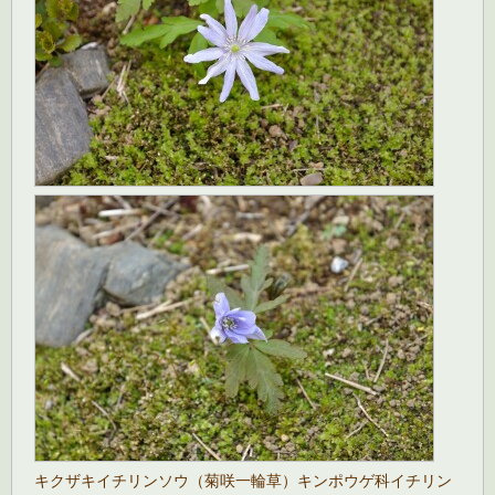
キクザキイチリンソウ（菊咲一輪草）キンポウゲ科イチリン