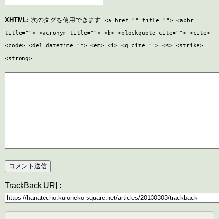
XHTML:
次のタグを使用できます:
<a href="" title=""> <abbr
title=""> <acronym title=""> <b> <blockquote cite=""> <cite>
<code> <del datetime=""> <em> <i> <q cite=""> <s> <strike>
<strong>
TrackBack
URI
: