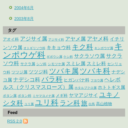
2004年6月
2003年8月
タグ
アジサイ属
アヤメ科
アヤメ属
イチリ
アオイ科
アジサイ科
キ
キク科
ンソウ属
キキョウ科
オトギリソウ科
キンポウゲ属
ンポウゲ科
サクラ
サクラソウ属
ギボウシ属
ケシ科
ソウ科
スミレ属
スミレ科
サクラ属
センリョ
シソ科
シモツケ属
ツバキ属
ツバキ科
ツツジ科
ナデシ
ウ科
ツツジ属
バラ科
ナデシコ科
ヘレボ
コ属
ヒガンバナ科
フヨウ属
ルス（クリスマスローズ）属
ホトトギス属
ホタルブクロ属
ユキノ
ヤマアジサイ
メギ科
ボタン属
ボタン科
ミヤマヨメナ属
ユリ科
シタ科
ラン科
旅
高山植物
ユリ属
白馬
Feed
RSS 2.0