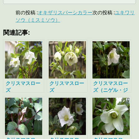
前の投稿 :
オキザリスバーシカラー
次の投稿 :
ユキワリ
ソウ（ミスミソウ）
関連記事:
クリスマスロー
クリスマスロー
クリスマスロー
ズ
ズ
ズ（ニゲル・ジ
ョセフレンバ
ー）