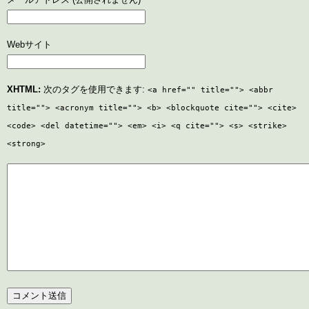
Webサイト
XHTML:
次のタグを使用できます:
<a href="" title=""> <abbr
title=""> <acronym title=""> <b> <blockquote cite=""> <cite>
<code> <del datetime=""> <em> <i> <q cite=""> <s> <strike>
<strong>