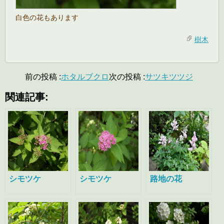
白色の花もあります
樹木
前の投稿 :
ホタルブクロ
次の投稿 :
サツキツツジ
関連記事:
シモツケ
シモツケ
路地の花