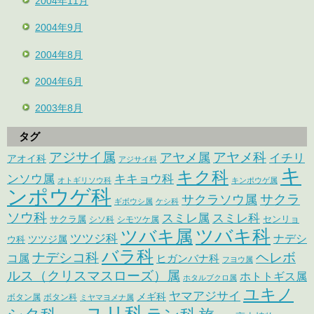
2004年11月
2004年9月
2004年8月
2004年6月
2003年8月
タグ
アジサイ属
アヤメ科
アヤメ属
イチリ
アオイ科
アジサイ科
キ
キク科
ンソウ属
キキョウ科
オトギリソウ科
キンポウゲ属
ンポウゲ科
サクラ
サクラソウ属
ギボウシ属
ケシ科
ソウ科
スミレ属
スミレ科
サクラ属
センリョ
シソ科
シモツケ属
ツバキ属
ツバキ科
ツツジ科
ナデシ
ウ科
ツツジ属
バラ科
ナデシコ科
ヘレボ
コ属
ヒガンバナ科
フヨウ属
ルス（クリスマスローズ）属
ホトトギス属
ホタルブクロ属
ユキノ
ヤマアジサイ
メギ科
ボタン属
ボタン科
ミヤマヨメナ属
ユリ科