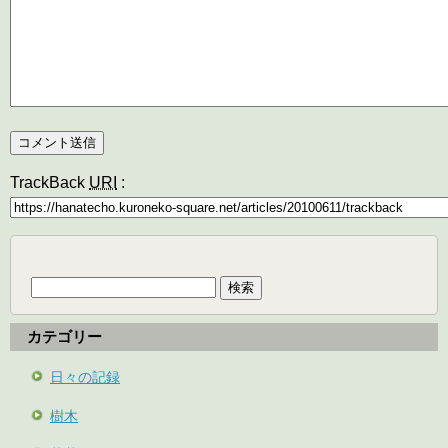
TrackBack
URI
:
検
索:
カテゴリー
日々の記録
樹木