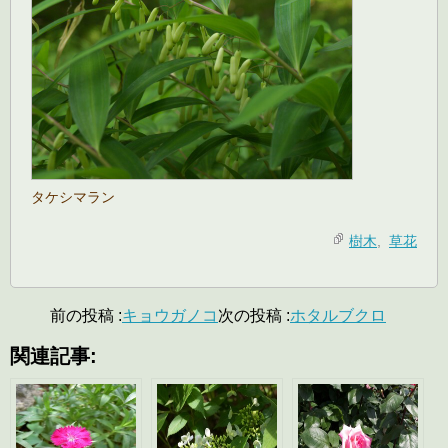
タケシマラン
樹木
,
草花
前の投稿 :
キョウガノコ
次の投稿 :
ホタルブクロ
関連記事: