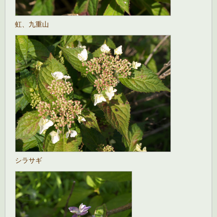
虹、九重山
シラサギ