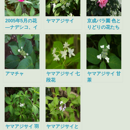
2005年5月の花
ヤマアジサイ
京成バラ園 色と
―ナデシコ、イ
りどりの花たち
カリソウ、ヤマ
ボウシ、ユキノ
シタ
アマチャ
ヤマアジサイ 七
ヤマアジサイ 甘
段花
茶
ヤマアジサイ 羽
ヤマアジサイと