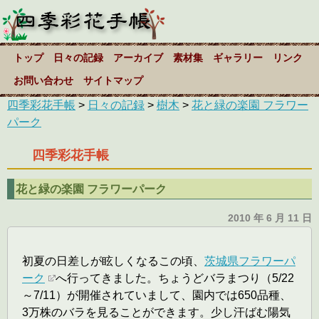
トップ
日々の記録
アーカイブ
素材集
ギャラリー
リンク
お問い合わせ
サイトマップ
四季彩花手帳
>
日々の記録
>
樹木
>
花と緑の楽園 フラワー
パーク
四季彩花手帳
花と緑の楽園 フラワーパーク
2010 年 6 月 11 日
初夏の日差しが眩しくなるこの頃、
茨城県フラワーパ
ーク
へ行ってきました。ちょうどバラまつり（5/22
～7/11）が開催されていまして、園内では650品種、
3万株のバラを見ることができます。少し汗ばむ陽気