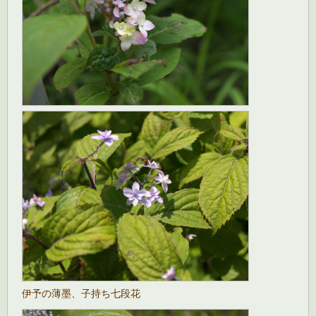
伊予の薄墨、子持ち七段花