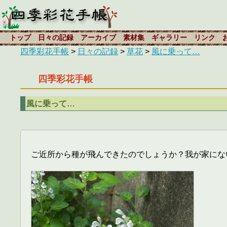
トップ
日々の記録
アーカイブ
素材集
ギャラリー
リンク
四季彩花手帳
>
日々の記録
>
草花
>
風に乗って…
四季彩花手帳
風に乗って…
ご近所から種が飛んできたのでしょうか？我が家にな