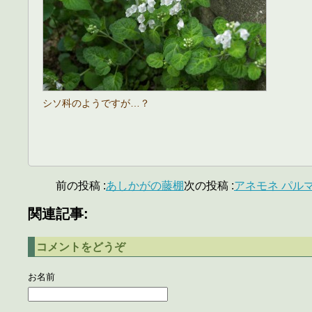
シソ科のようですが…？
前の投稿 :
あしかがの藤棚
次の投稿 :
アネモネ パル
関連記事:
コメントをどうぞ
お名前