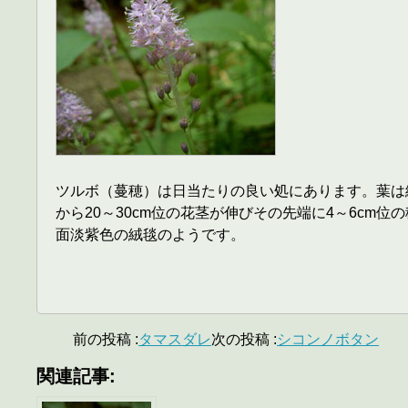
ツルボ（蔓穂）は日当たりの良い処にあります。葉は線
から20～30cm位の花茎が伸びその先端に4～6c
面淡紫色の絨毯のようです。
前の投稿 :
タマスダレ
次の投稿 :
シコンノボタン
関連記事: