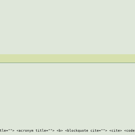
tle=""> <acronym title=""> <b> <blockquote cite=""> <cite> <code