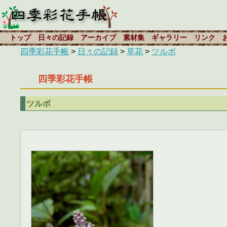
トップ
日々の記録
アーカイブ
素材集
ギャラリー
リンク
四季彩花手帳
>
日々の記録
>
草花
>
ツルボ
四季彩花手帳
ツルボ