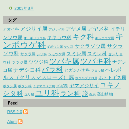
2003年8月
タグ
アジサイ属
アヤメ科
アヤメ属
イチリ
アオイ科
アジサイ科
キ
キク科
ンソウ属
キキョウ科
オトギリソウ科
キンポウゲ属
ンポウゲ科
サクラ
サクラソウ属
ギボウシ属
ケシ科
ソウ科
スミレ属
スミレ科
サクラ属
センリョ
シソ科
シモツケ属
ツバキ属
ツバキ科
ツツジ科
ナデシ
ウ科
ツツジ属
バラ科
ナデシコ科
ヘレボ
コ属
ヒガンバナ科
フヨウ属
ルス（クリスマスローズ）属
ホトトギス属
ホタルブクロ属
ユキノ
ヤマアジサイ
メギ科
ボタン属
ボタン科
ミヤマヨメナ属
ユリ科
シタ科
ラン科
旅
高山植物
ユリ属
白馬
Feed
RSS 2.0
Atom