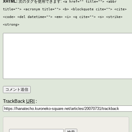
XHTML:
次のタグを使用できます:
<a href="" title=""> <abbr
title=""> <acronym title=""> <b> <blockquote cite=""> <cite>
<code> <del datetime=""> <em> <i> <q cite=""> <s> <strike>
<strong>
TrackBack
URI
:
検
索: