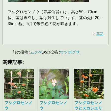
フシグロセンノウ（節黒仙翁）は、高さ50～70cm
位、茎は直立し、葉は対生しています。茎の先に20～
35mm程、5弁で朱赤色の花が咲きます。
草花
前の投稿 :
ムクゲ
次の投稿 :
ウツボグサ
関連記事:
フシグロセンノ
フシグロセンノ
フシグロセンノ
ウ
ウ
ウとスカシユリ