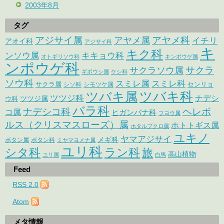
2003年8月
タグ
アジサイ属
アヤメ科
アヤメ属
イチリ
アオイ科
アジサイ科
キ
キク科
ンソウ属
キキョウ科
オトギリソウ科
キンポウゲ属
ンポウゲ科
サクラ
サクラソウ属
ギボウシ属
ケシ科
ソウ科
スミレ属
スミレ科
サクラ属
センリョ
シソ科
シモツケ属
ツバキ属
ツバキ科
ツツジ科
ナデシ
ウ科
ツツジ属
バラ科
ナデシコ科
ヘレボ
コ属
ヒガンバナ科
フヨウ属
ルス（クリスマスローズ）属
ホトトギス属
ホタルブクロ属
ユキノ
ヤマアジサイ
メギ科
ボタン属
ボタン科
ミヤマヨメナ属
ユリ科
シタ科
ラン科
旅
高山植物
ユリ属
白馬
Feed
RSS 2.0
Atom
メタ情報