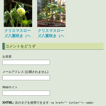
ー）
デンハイブリッ
ド ダブル）
クリスマスロー
クリスマスロー
ズ八重咲き（ヘ
ズ八重咲き（ヘ
レボルス・ガー
レボルス・ガー
コメントをどうぞ
デンハイブリッ
デンハイブリッ
ド ダブル）
ド ダブル）
お名前
メールアドレス (公開されません)
Webサイト
XHTML:
次のタグを使用できます:
<a href="" title=""> <abbr