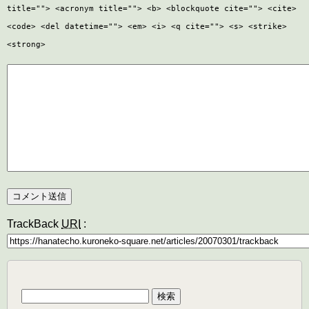
title=""> <acronym title=""> <b> <blockquote cite=""> <cite>
<code> <del datetime=""> <em> <i> <q cite=""> <s> <strike>
<strong>
TrackBack
URI
:
検
索: