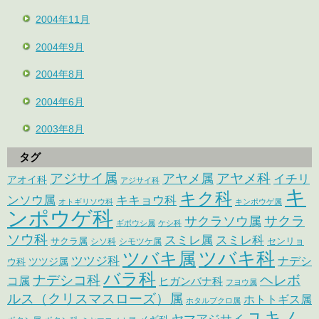
2004年11月
2004年9月
2004年8月
2004年6月
2003年8月
タグ
アジサイ属
アヤメ科
アヤメ属
イチリ
アオイ科
アジサイ科
キ
キク科
ンソウ属
キキョウ科
オトギリソウ科
キンポウゲ属
ンポウゲ科
サクラ
サクラソウ属
ギボウシ属
ケシ科
ソウ科
スミレ属
スミレ科
サクラ属
センリョ
シソ科
シモツケ属
ツバキ属
ツバキ科
ツツジ科
ナデシ
ウ科
ツツジ属
バラ科
ナデシコ科
ヘレボ
コ属
ヒガンバナ科
フヨウ属
ルス（クリスマスローズ）属
ホトトギス属
ホタルブクロ属
ユキノ