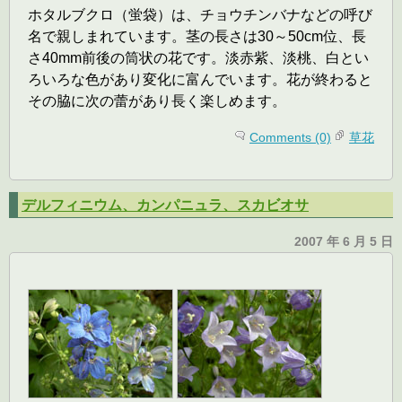
ホタルブクロ（蛍袋）は、チョウチンバナなどの呼び
名で親しまれています。茎の長さは30～50cm位、長
さ40mm前後の筒状の花です。淡赤紫、淡桃、白とい
ろいろな色があり変化に富んでいます。花が終わると
その脇に次の蕾があり長く楽しめます。
Comments (0)
草花
デルフィニウム、カンパニュラ、スカビオサ
2007 年 6 月 5 日