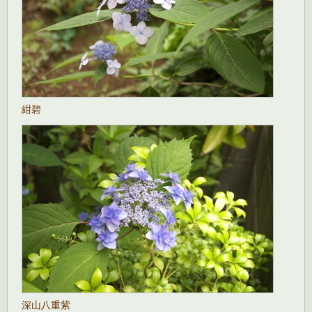
紺碧
深山八重紫