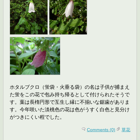
ホタルブクロ（蛍袋・火垂る袋）の名は子供が捕まえ
た蛍をこの花で包み持ち帰るとして付けられたそうで
す。葉は長楕円形で互生し縁に不揃いな鋸歯がありま
す。今年咲いた淡桃色の花は色がうすく白色と見分け
がつきにくい程でした。
Comments (0)
草花