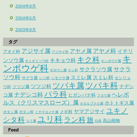
2004年8月
2004年6月
2003年8月
タグ
アジサイ属
アヤメ科
アヤメ属
イチリ
アオイ科
アジサイ科
キ
キク科
ンソウ属
キキョウ科
オトギリソウ科
キンポウゲ属
ンポウゲ科
サクラ
サクラソウ属
ギボウシ属
ケシ科
ソウ科
スミレ属
スミレ科
サクラ属
センリョ
シソ科
シモツケ属
ツバキ属
ツバキ科
ツツジ科
ナデシ
ウ科
ツツジ属
バラ科
ナデシコ科
ヘレボ
コ属
ヒガンバナ科
フヨウ属
ルス（クリスマスローズ）属
ホトトギス属
ホタルブクロ属
ユキノ
ヤマアジサイ
メギ科
ボタン属
ボタン科
ミヤマヨメナ属
ユリ科
シタ科
ラン科
旅
高山植物
ユリ属
白馬
Feed