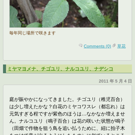
毎年同じ場所で咲きます
Comments (0)
草花
ミヤマヨメナ、チゴユリ、ナルコユリ、ナデシコ
2011 年 5 月 4 日
庭が賑やかになってきました。チゴユリ（稚児百合）
は少し増えたかな？白花のミヤコワスレ（都忘れ）は
元気すぎる程ですが紫色のほうは…なかなか増えませ
ん。ナルコユリ（鳴子百合）は花の咲いた状態が鳴子
（田畑で作物を狙う鳥を追い払うために、紐に拍子木