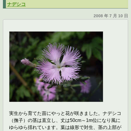
ナデシコ
2008 年 7 月 10 日
実生から育てた苗にやっと花が咲きました。ナデシコ
（撫子）の茎は直立し、丈は50cm～1m位になり風に
ゆらゆら揺れています。葉は線形で対生、茎の上部が