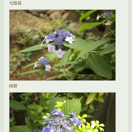
七段花
紺碧