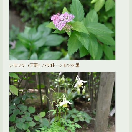
シモツケ（下野）バラ科・シモツケ属