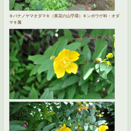
キバナノヤマオダマキ（黄花の山苧環）キンポウゲ科・オダ
マキ属