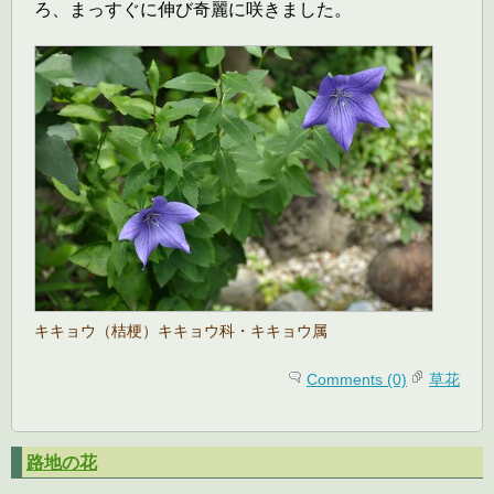
ろ、まっすぐに伸び奇麗に咲きました。
キキョウ（桔梗）キキョウ科・キキョウ属
Comments (0)
草花
路地の花