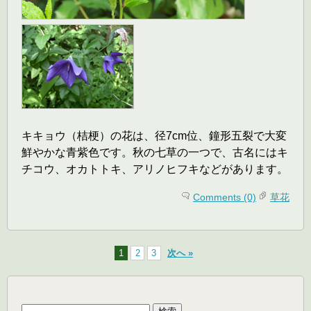
キキョウ（桔梗）の花は、径7cm位、鐘形五裂で大変
鮮やかな青紫色です。秋の七草の一つで、古名にはキ
チコウ、オカトトキ、アリノヒフキなどがあります。
Comments (0)
草花
1
2
3
次へ »
検
索: