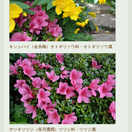
キンシバイ（金糸梅）オトギリソウ科・オトギリソウ属
サツキツツジ（皐月躑躅）ツツジ科・ツツジ属