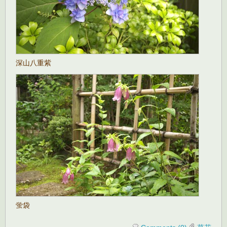
深山八重紫
蛍袋