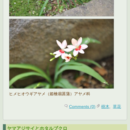
ヒメヒオウギアヤメ（姫檜扇菖蒲）アヤメ科
Comments (0)
樹木
,
草花
ヤマアジサイとホタルブクロ