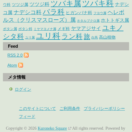
ツバキ属
ツバキ科
ツツジ科
ナデシ
ウ科
ツツジ属
バラ科
ナデシコ科
ヘレボ
コ属
ヒガンバナ科
フヨウ属
ルス（クリスマスローズ）属
ホトトギス属
ホタルブクロ属
ユキノ
ヤマアジサイ
メギ科
ボタン属
ボタン科
ミヤマヨメナ属
ユリ科
シタ科
ラン科
旅
高山植物
ユリ属
白馬
Feed
RSS 2.0
Atom
メタ情報
ログイン
このサイトについて
ご利用条件
プライバシーポリシー
フィード
Copyright © 2026
Kuroneko Square
All rights reserved.
Powered by