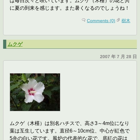
は毎日次々と咲いています。ムクゲ（木槿）の花と共
に夏の到来を感じます。また暑くなるのでしょうね！
Comments (0)
樹木
ムクゲ
2007 年 7 月 28 日
ムクゲ（木槿）は別名ハチスで、高さ3～4m位になり
葉は互生しています。直径6～10cm位、中心が紅色で
5弁の白い花です。風炉の代表的な花で、底紅の花は