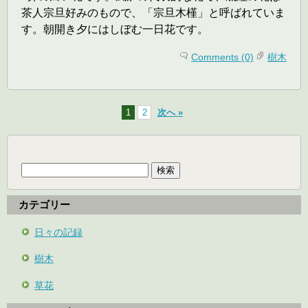
茶人宗旦好みのもので、「宗旦木槿」と呼ばれていま
す。朝開き夕にはしぼむ一日花です。
Comments (0)
樹木
1
2
次へ »
検
索:
カテゴリー
日々の記録
樹木
草花