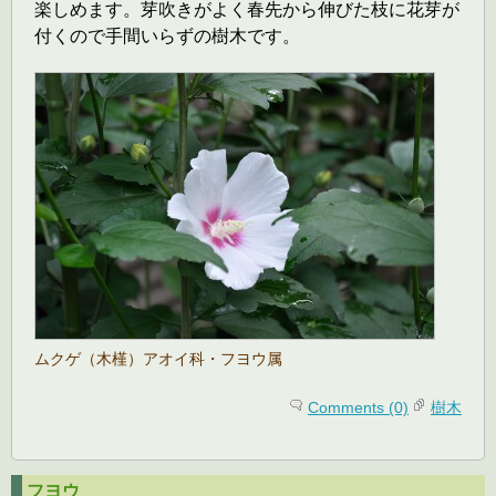
楽しめます。芽吹きがよく春先から伸びた枝に花芽が
付くので手間いらずの樹木です。
ムクゲ（木槿）アオイ科・フヨウ属
Comments (0)
樹木
フヨウ