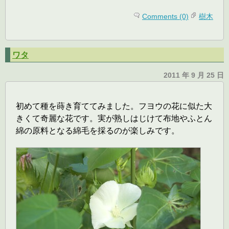
Comments (0)
樹木
ワタ
2011 年 9 月 25 日
初めて種を蒔き育ててみました。フヨウの花に似た大
きくて奇麗な花です。実が熟しはじけて布地やふとん
綿の原料となる綿毛を採るのが楽しみです。