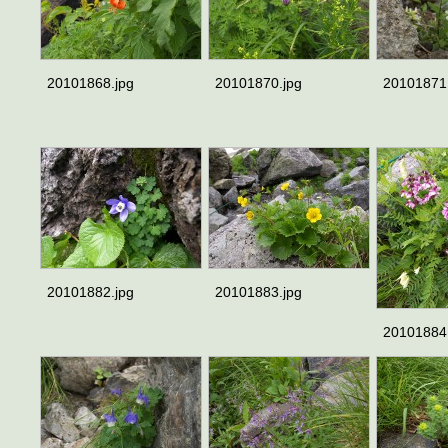
20101868.jpg
20101870.jpg
20101871
20101882.jpg
20101883.jpg
20101884