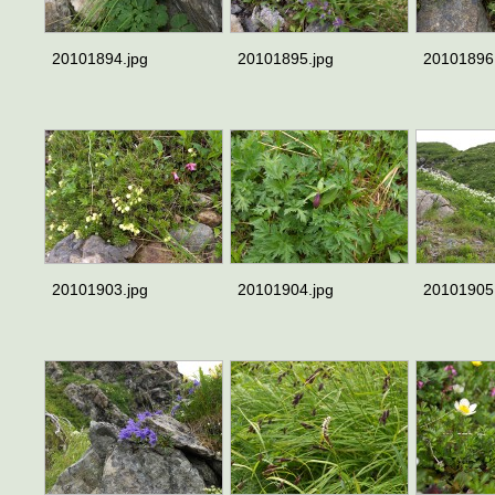
20101894.jpg
20101895.jpg
20101896
20101903.jpg
20101904.jpg
20101905